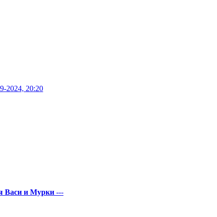
9-2024, 20:20
 Васи и Мурки
---