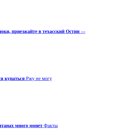
оки, приезжайте в техасский Остин
---
ся купаться
Ржу не могу
нтанах много монет
Факты