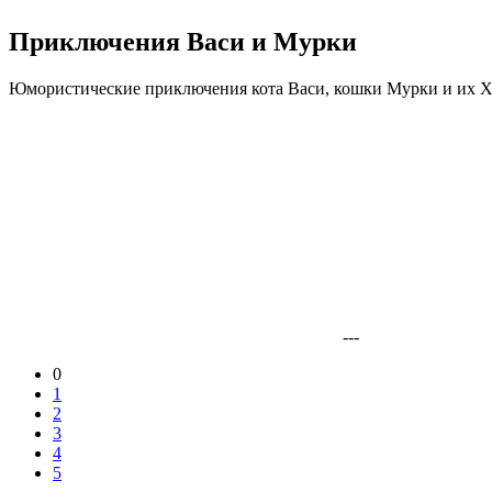
Приключения Васи и Мурки
Юмористические приключения кота Васи, кошки Мурки и их Хозя
---
0
1
2
3
4
5