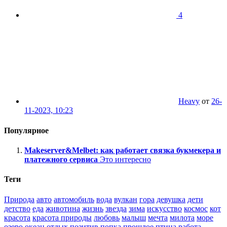
4
Heavy
от
26-
11-2023, 10:23
Популярное
Makeserver&Melbet: как работает связка букмекера и
платежного сервиса
Это интересно
Теги
Природа
авто
автомобиль
вода
вулкан
гора
девушка
дети
детство
еда
животина
жизнь
звезда
зима
искусство
космос
кот
красота
красота природы
любовь
малыш
мечта
милота
море
озеро
океан
отдых
позитив
попка
прошлое
птица
работа