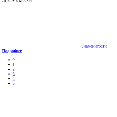
ЛГБТ+ в Москве.
Знаменитости
Подробнее
0
1
2
3
4
5