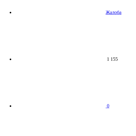
Жалоба
1 155
0